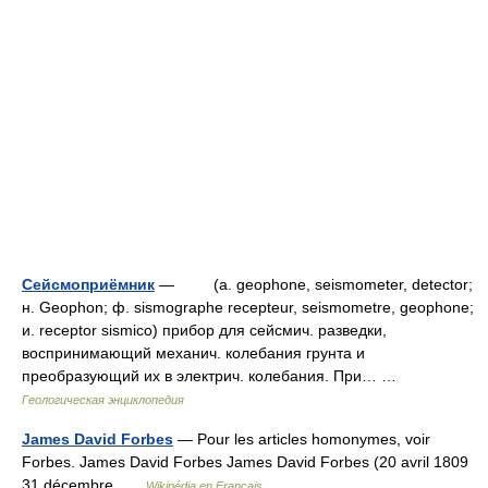
Сейсмоприёмник
— (a. geophone, seismometer, detector;
н. Geophon; ф. sismographe recepteur, seismometre, geophone;
и. receptor sismico) прибор для сейсмич. разведки,
воспринимающий механич. колебания грунта и
преобразующий их в электрич. колебания. При… …
Геологическая энциклопедия
James David Forbes
— Pour les articles homonymes, voir
Forbes. James David Forbes James David Forbes (20 avril 1809
31 décembre …
Wikipédia en Français