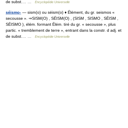
de subst.… …
Encyclopédie Universelle
séismo-
— sism(o) ou séism(o) ♦ Élément, du gr. seismos «
secousse ». ⇒SISM(O) , SÉISM(O) , (SISM , SISMO , SÉISM ,
SÉISMO ), élém. formant Élém. tiré du gr. « secousse », plus
partic. « tremblement de terre », entrant dans la constr. d adj. et
de subst.… …
Encyclopédie Universelle