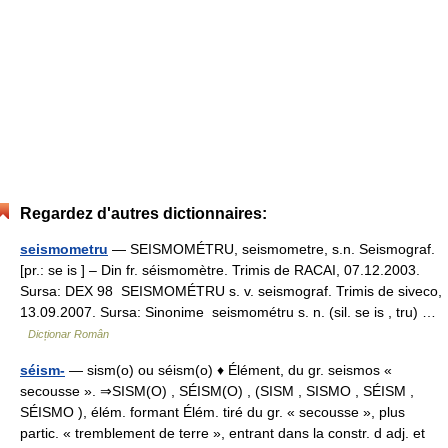
Regardez d'autres dictionnaires:
seismometru
— SEISMOMÉTRU, seismometre, s.n. Seismograf.
[pr.: se is ] – Din fr. séismomètre. Trimis de RACAI, 07.12.2003.
Sursa: DEX 98 SEISMOMÉTRU s. v. seismograf. Trimis de siveco,
13.09.2007. Sursa: Sinonime seismométru s. n. (sil. se is , tru) …
Dicționar Român
séism-
— sism(o) ou séism(o) ♦ Élément, du gr. seismos «
secousse ». ⇒SISM(O) , SÉISM(O) , (SISM , SISMO , SÉISM ,
SÉISMO ), élém. formant Élém. tiré du gr. « secousse », plus
partic. « tremblement de terre », entrant dans la constr. d adj. et