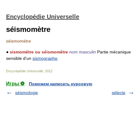
Encyclopédie Universelle
séismomètre
séismomètre
●
sismomètre ou séismomètre
nom masculin
Partie mécanique
sensible d'un
sismographe
.
Encyclopédie Universelle
.
2012
.
Игры ⚽
Поможем написать курсовую
séismologie
sélecte