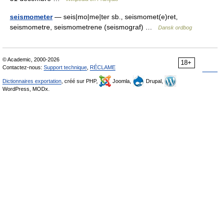
seismometer
— seis|mo|me|ter sb., seismomet(e)ret,
seismometre, seismometrene (seismograf) …
Dansk ordbog
© Academic, 2000-2026
18+
Contactez-nous:
Support technique
,
RÉCLAME
Dictionnaires exportation
, créé sur PHP,
Joomla,
Drupal,
WordPress, MODx.