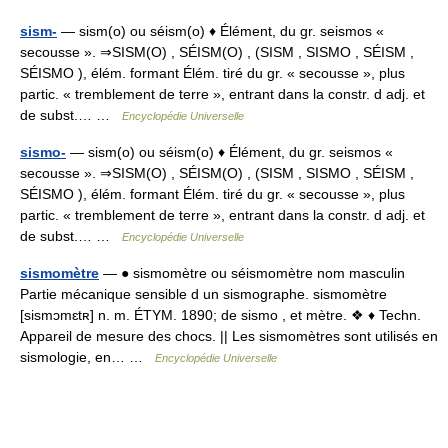
sism-
— sism(o) ou séism(o) ♦ Élément, du gr. seismos «
secousse ». ⇒SISM(O) , SÉISM(O) , (SISM , SISMO , SÉISM ,
SÉISMO ), élém. formant Élém. tiré du gr. « secousse », plus
partic. « tremblement de terre », entrant dans la constr. d adj. et
de subst.… …
Encyclopédie Universelle
sismo-
— sism(o) ou séism(o) ♦ Élément, du gr. seismos «
secousse ». ⇒SISM(O) , SÉISM(O) , (SISM , SISMO , SÉISM ,
SÉISMO ), élém. formant Élém. tiré du gr. « secousse », plus
partic. « tremblement de terre », entrant dans la constr. d adj. et
de subst.… …
Encyclopédie Universelle
sismomètre
— ● sismomètre ou séismomètre nom masculin
Partie mécanique sensible d un sismographe. sismomètre
[sismɔmɛtʀ] n. m. ÉTYM. 1890; de sismo , et mètre. ❖ ♦ Techn.
Appareil de mesure des chocs. || Les sismomètres sont utilisés en
sismologie, en… …
Encyclopédie Universelle