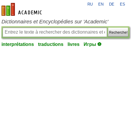
RU
EN
DE
ES
fr-academic.com
Dictionnaires et Encyclopédies sur 'Academic'
Recherche!
interprétations
traductions
livres
Игры ⚽